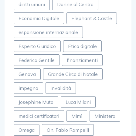
diritti umani
Donne al Centro
Economia Digitale
Elephant & Castle
espansione internazionale
Esperto Giuridico
Etica digitale
Federica Gentile
finanziamenti
Genova
Grande Circo di Natale
impegno
invalidità
Josephine Muto
Luca Milani
medici certificatori
Mimì
Ministero
Omega
On. Fabio Rampelli