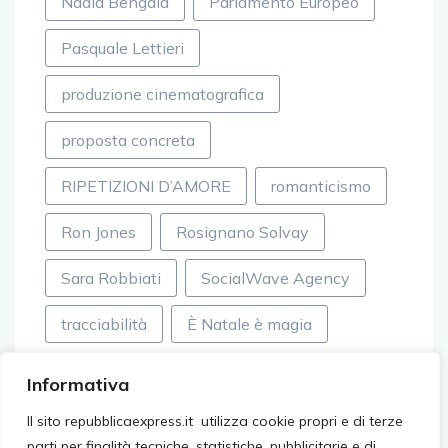
Nadia Bengala
Parlamento Europeo
Pasquale Lettieri
produzione cinematografica
proposta concreta
RIPETIZIONI D’AMORE
romanticismo
Ron Jones
Rosignano Solvay
Sara Robbiati
SocialWave Agency
tracciabilità
È Natale è magia
Informativa
Il sito repubblicaexpress.it utilizza cookie propri e di terze
parti per finalità tecniche, statistiche, pubblicitarie e di