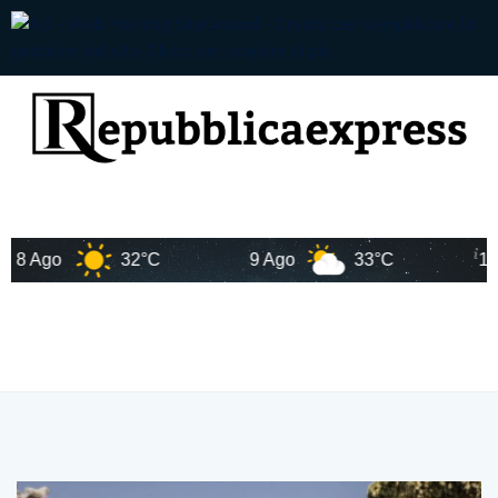
 Ago
32°C
9 Ago
33°C
10 Ag