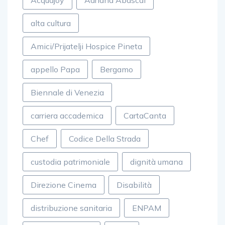
Acquajoy
Adriana Abascal
alta cultura
Amici/Prijatelji Hospice Pineta
appello Papa
Bergamo
Biennale di Venezia
carriera accademica
CartaCanta
Chef
Codice Della Strada
custodia patrimoniale
dignità umana
Direzione Cinema
Disabilità
distribuzione sanitaria
ENPAM