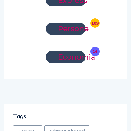
Express
109
Persone
16
Economia
Tags