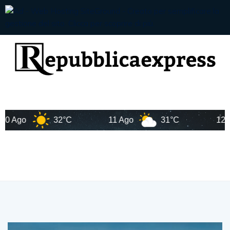
Ago
32°C
11 Ago
31°C
12 Ago