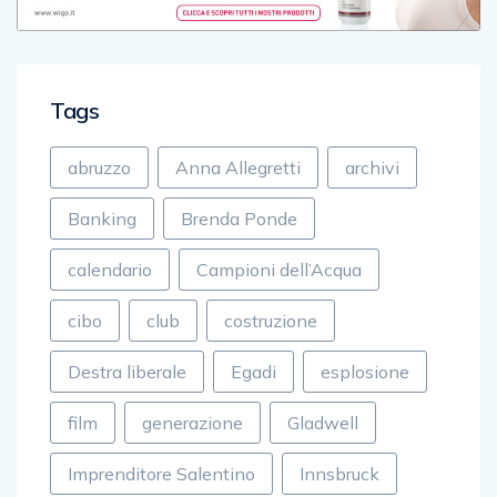
Tags
abruzzo
Anna Allegretti
archivi
Banking
Brenda Ponde
calendario
Campioni dell’Acqua
cibo
club
costruzione
Destra liberale
Egadi
esplosione
film
generazione
Gladwell
Imprenditore Salentino
Innsbruck