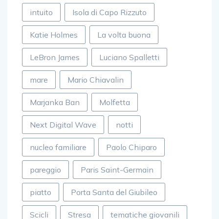
intuito
Isola di Capo Rizzuto
Katie Holmes
La volta buona
LeBron James
Luciano Spalletti
mare
Mario Chiavalin
Marjanka Ban
Molfetta
Next Digital Wave
notti
nucleo familiare
Paolo Chiparo
pareggio
Paris Saint-Germain
piatto
Porta Santa del Giubileo
Scicli
Stresa
tematiche giovanili