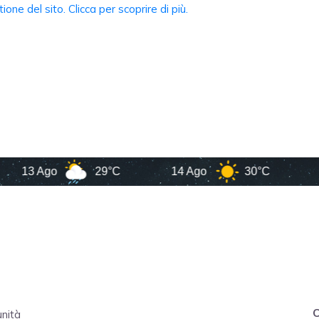
13 Ago
29°C
14 Ago
30°C
15 A
C