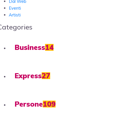
Dal Web
Eventi
Artisti
Categories
Business
14
Express
27
Persone
109