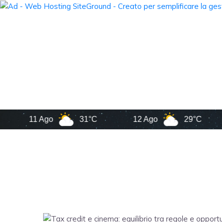
11 Ago
31°C
12 Ago
29°C