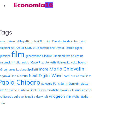
Economia
16
Tags
bruzzo
Anna Allegretti
archivi
Banking
Brenda Ponde
calendario
cibo
ampioni dell’Acqua
club
costruzione
Destra liberale
Egadi
film
splosione
generazione
Gladwell
Imprenditore Salentino
nnsbruck
intuito
Isola di Capo Rizzuto
Katie Holmes
La volta buona
Mario Chiavalin
mare
eBron James
Luciano Spalletti
Next Digital Wave
arjanka Ban
Molfetta
notti
nucleo familiare
Paolo Chiparo
pareggio
Paris Saint-Germain
piatto
orta Santa del Giubileo
Scicli
Stresa
tematiche giovanili
tessuti sintetici
villageonline
op Records
valle dei templi
video virali
Walter Eddie
osina