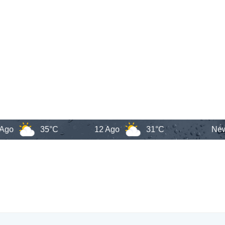
35°C
12 Ago
31°C
New York 