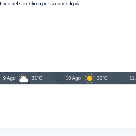
o
31°C
10 Ago
30°C
11 Ago