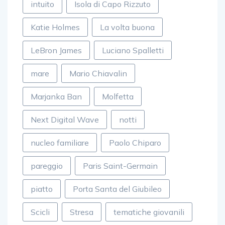
intuito
Isola di Capo Rizzuto
Katie Holmes
La volta buona
LeBron James
Luciano Spalletti
mare
Mario Chiavalin
Marjanka Ban
Molfetta
Next Digital Wave
notti
nucleo familiare
Paolo Chiparo
pareggio
Paris Saint-Germain
piatto
Porta Santa del Giubileo
Scicli
Stresa
tematiche giovanili