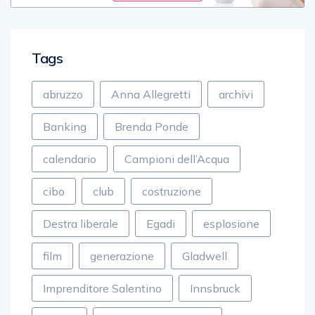
Tags
abruzzo
Anna Allegretti
archivi
Banking
Brenda Ponde
calendario
Campioni dell’Acqua
cibo
club
costruzione
Destra liberale
Egadi
esplosione
film
generazione
Gladwell
Imprenditore Salentino
Innsbruck