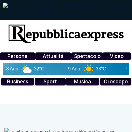
Persone
Attualità
Spettacolo
Video
8 Ago
32°C
9 Ago
33°C
10 A
Business
Sport
Musica
Oroscopo