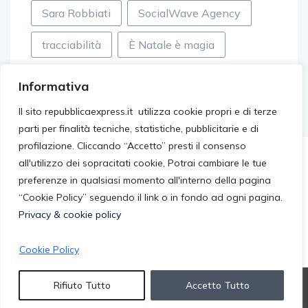
Sara Robbiati
SocialWave Agency
tracciabilità
È Natale è magia
Informativa
Il sito repubblicaexpress.it utilizza cookie propri e di terze
parti per finalità tecniche, statistiche, pubblicitarie e di
profilazione. Cliccando “Accetto” presti il consenso
all'utilizzo dei sopracitati cookie, Potrai cambiare le tue
preferenze in qualsiasi momento all'interno della pagina
“Cookie Policy” seguendo il link o in fondo ad ogni pagina.
Privacy & cookie policy
Cookie Policy
© 2026 repubblicaexpress.it. All rights reserved.
Rifiuto Tutto
Accetto Tutto
Privacy Cookie Policy