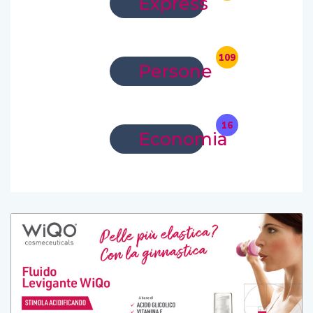
Express
109
Persone
16
Economia