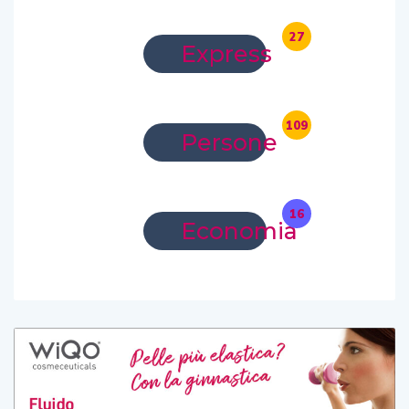
27
Express
109
Persone
16
Economia