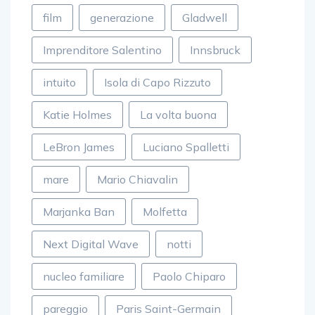
film
generazione
Gladwell
Imprenditore Salentino
Innsbruck
intuito
Isola di Capo Rizzuto
Katie Holmes
La volta buona
LeBron James
Luciano Spalletti
mare
Mario Chiavalin
Marjanka Ban
Molfetta
Next Digital Wave
notti
nucleo familiare
Paolo Chiparo
pareggio
Paris Saint-Germain