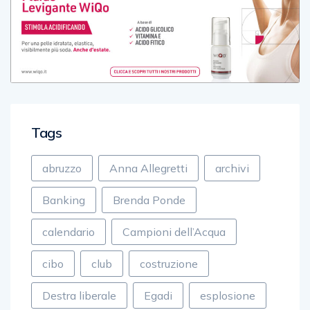
Tags
abruzzo
Anna Allegretti
archivi
Banking
Brenda Ponde
calendario
Campioni dell’Acqua
cibo
club
costruzione
Destra liberale
Egadi
esplosione