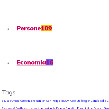
Persone
109
Economia
16
Tags
abuso d'ufficio
Associazione Genitori San Pelagio
BDSM Absolute
blogger
Canale Italia 7
Elephant & Castle
espansione internazionale
Esperto Giuridico
Etica digitale
Federica Gent