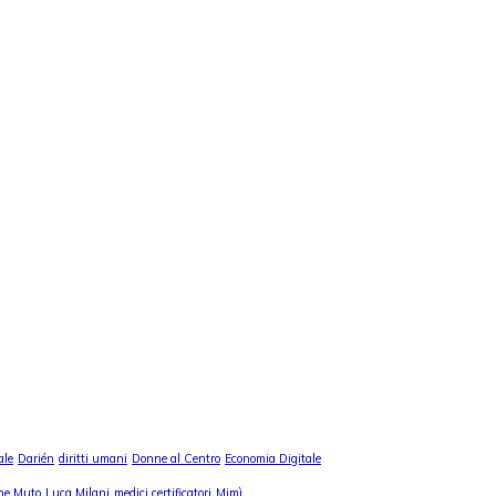
ale
Darién
diritti umani
Donne al Centro
Economia Digitale
ne Muto
Luca Milani
medici certificatori
Mimì