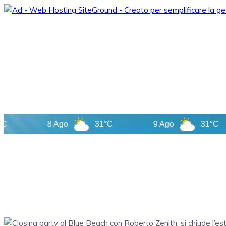
8 Ago
31°C
9 Ago
31°C