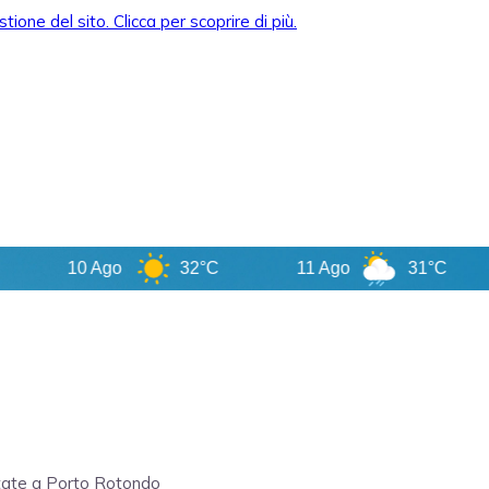
10 Ago
32°C
11 Ago
31°C