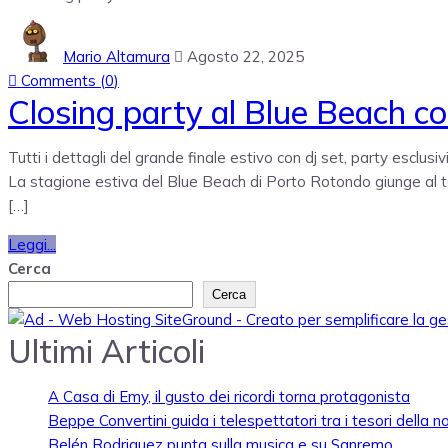
Mario Altamura
Agosto 22, 2025
Comments (
0
)
Closing party al Blue Beach co
Tutti i dettagli del grande finale estivo con dj set, party esclu
La stagione estiva del Blue Beach di Porto Rotondo giunge al te
[…]
Leggi...
Cerca
Cerca
Ultimi Articoli
A Casa di Emy, il gusto dei ricordi torna protagonista
Beppe Convertini guida i telespettatori tra i tesori della n
Belén Rodriguez punta sulla musica e su Sanremo