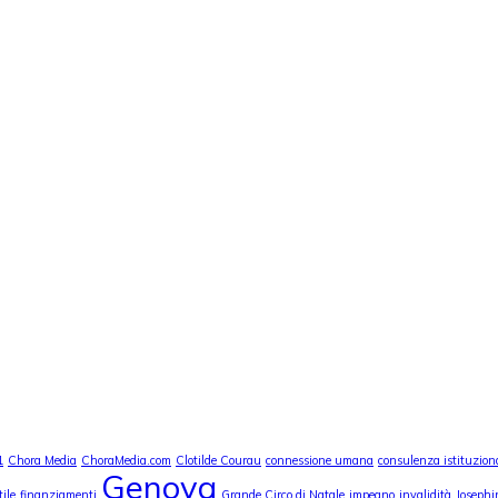
1
Chora Media
ChoraMedia.com
Clotilde Courau
connessione umana
consulenza istituzion
Genova
ile
finanziamenti
Grande Circo di Natale
impegno
invalidità
Josephi