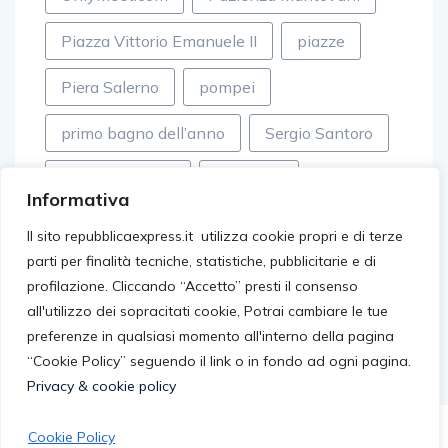
Piazza Vittorio Emanuele II
piazze
Piera Salerno
pompei
primo bagno dell’anno
Sergio Santoro
Simone Turconi
Spotorno
Informativa
sviluppo
tecnologia generativa
Il sito repubblicaexpress.it utilizza cookie propri e di terze
parti per finalità tecniche, statistiche, pubblicitarie e di
tordelli versiliesi
Wise
profilazione. Cliccando “Accetto” presti il consenso
all'utilizzo dei sopracitati cookie, Potrai cambiare le tue
preferenze in qualsiasi momento all'interno della pagina
“Cookie Policy” seguendo il link o in fondo ad ogni pagina.
Privacy & cookie policy
Cookie Policy