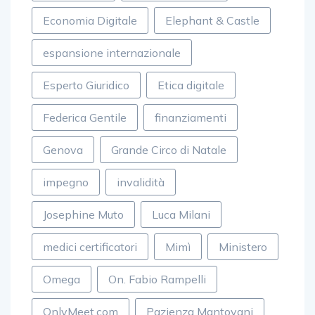
Economia Digitale
Elephant & Castle
espansione internazionale
Esperto Giuridico
Etica digitale
Federica Gentile
finanziamenti
Genova
Grande Circo di Natale
impegno
invalidità
Josephine Muto
Luca Milani
medici certificatori
Mimì
Ministero
Omega
On. Fabio Rampelli
OnlyMeet.com
Pazienza Mantovani