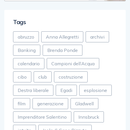
Tags
abruzzo
Anna Allegretti
archivi
Banking
Brenda Ponde
calendario
Campioni dell’Acqua
cibo
club
costruzione
Destra liberale
Egadi
esplosione
film
generazione
Gladwell
Imprenditore Salentino
Innsbruck