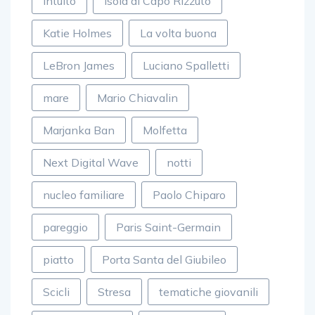
intuito
Isola di Capo Rizzuto
Katie Holmes
La volta buona
LeBron James
Luciano Spalletti
mare
Mario Chiavalin
Marjanka Ban
Molfetta
Next Digital Wave
notti
nucleo familiare
Paolo Chiparo
pareggio
Paris Saint-Germain
piatto
Porta Santa del Giubileo
Scicli
Stresa
tematiche giovanili