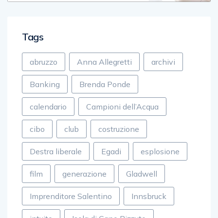
Tags
abruzzo
Anna Allegretti
archivi
Banking
Brenda Ponde
calendario
Campioni dell’Acqua
cibo
club
costruzione
Destra liberale
Egadi
esplosione
film
generazione
Gladwell
Imprenditore Salentino
Innsbruck