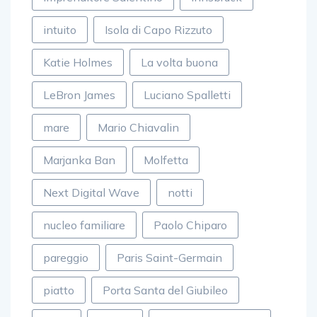
intuito
Isola di Capo Rizzuto
Katie Holmes
La volta buona
LeBron James
Luciano Spalletti
mare
Mario Chiavalin
Marjanka Ban
Molfetta
Next Digital Wave
notti
nucleo familiare
Paolo Chiparo
pareggio
Paris Saint-Germain
piatto
Porta Santa del Giubileo