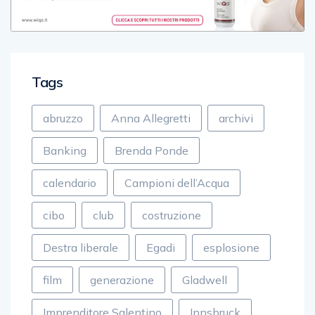
Tags
abruzzo
Anna Allegretti
archivi
Banking
Brenda Ponde
calendario
Campioni dell’Acqua
cibo
club
costruzione
Destra liberale
Egadi
esplosione
film
generazione
Gladwell
Imprenditore Salentino
Innsbruck