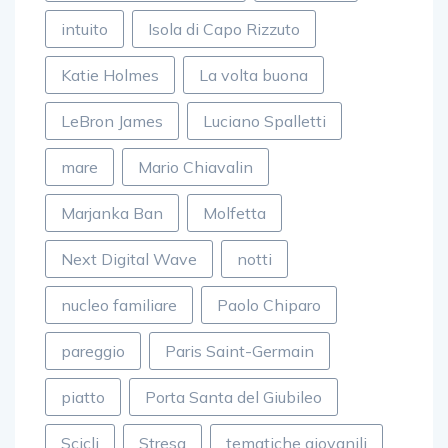
intuito
Isola di Capo Rizzuto
Katie Holmes
La volta buona
LeBron James
Luciano Spalletti
mare
Mario Chiavalin
Marjanka Ban
Molfetta
Next Digital Wave
notti
nucleo familiare
Paolo Chiparo
pareggio
Paris Saint-Germain
piatto
Porta Santa del Giubileo
Scicli
Stresa
tematiche giovanili