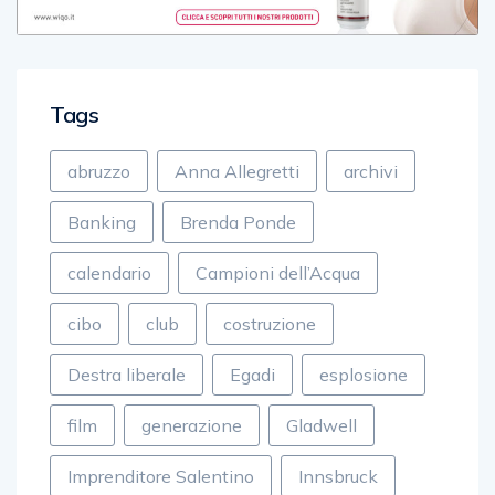
Tags
abruzzo
Anna Allegretti
archivi
Banking
Brenda Ponde
calendario
Campioni dell’Acqua
cibo
club
costruzione
Destra liberale
Egadi
esplosione
film
generazione
Gladwell
Imprenditore Salentino
Innsbruck