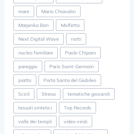
mare
Mario Chiavalin
Marjanka Ban
Molfetta
Next Digital Wave
notti
nucleo familiare
Paolo Chiparo
pareggio
Paris Saint-Germain
piatto
Porta Santa del Giubileo
Scicli
Stresa
tematiche giovanili
tessuti sintetici
Top Records
valle dei templi
video virali