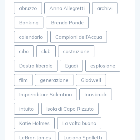
abruzzo
Anna Allegretti
archivi
Banking
Brenda Ponde
calendario
Campioni dell’Acqua
cibo
club
costruzione
Destra liberale
Egadi
esplosione
film
generazione
Gladwell
Imprenditore Salentino
Innsbruck
intuito
Isola di Capo Rizzuto
Katie Holmes
La volta buona
LeBron James
Luciano Spalletti