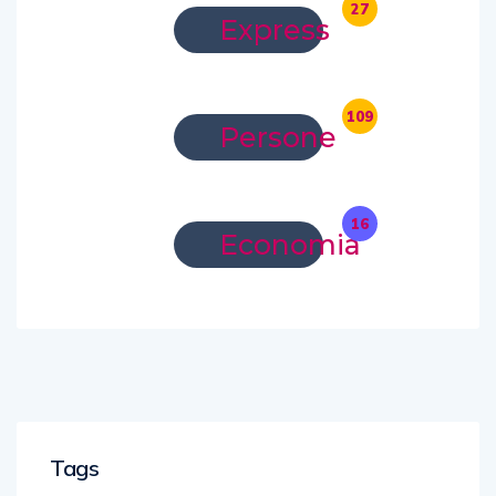
27
Express
109
Persone
16
Economia
Tags