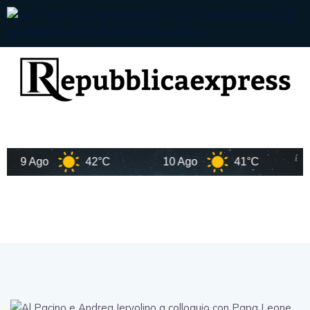
9 Ago
42°C
10 Ago
41°C
11