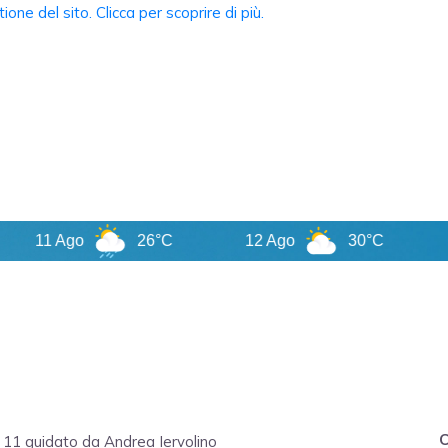
11 Ago
26°C
12 Ago
30°C
13 
C