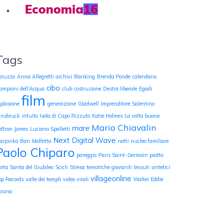
Economia
16
Tags
bruzzo
Anna Allegretti
archivi
Banking
Brenda Ponde
calendario
cibo
ampioni dell’Acqua
club
costruzione
Destra liberale
Egadi
film
splosione
generazione
Gladwell
Imprenditore Salentino
nnsbruck
intuito
Isola di Capo Rizzuto
Katie Holmes
La volta buona
Mario Chiavalin
mare
eBron James
Luciano Spalletti
Next Digital Wave
arjanka Ban
Molfetta
notti
nucleo familiare
Paolo Chiparo
pareggio
Paris Saint-Germain
piatto
orta Santa del Giubileo
Scicli
Stresa
tematiche giovanili
tessuti sintetici
villageonline
op Records
valle dei templi
video virali
Walter Eddie
osina