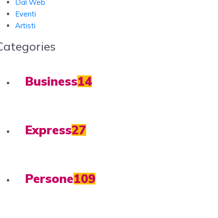
Dal Web
Eventi
Artisti
Categories
Business
14
Express
27
Persone
109