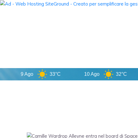
9 Ago
33°C
10 Ago
32°C