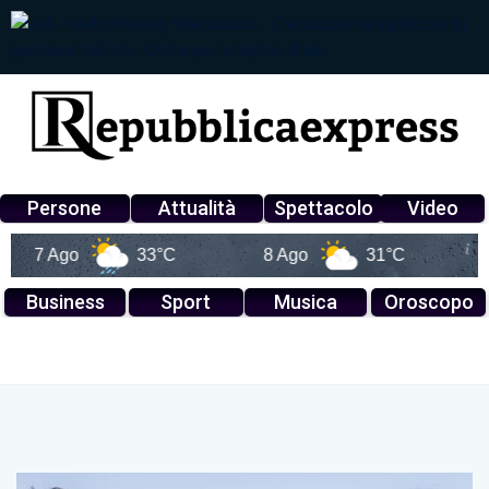
Persone
Attualità
Spettacolo
Video
7 Ago
33°C
8 Ago
31°C
9 A
Business
Sport
Musica
Oroscopo