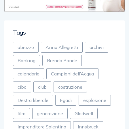
Tags
abruzzo
Anna Allegretti
archivi
Banking
Brenda Ponde
calendario
Campioni dell’Acqua
cibo
club
costruzione
Destra liberale
Egadi
esplosione
film
generazione
Gladwell
Imprenditore Salentino
Innsbruck