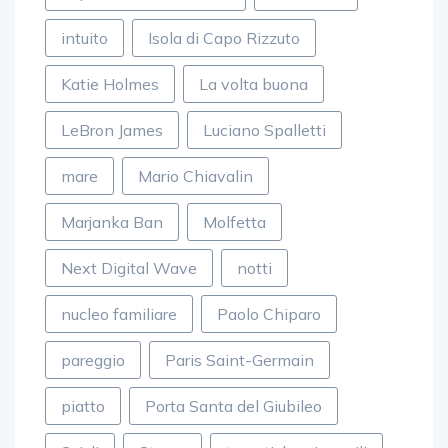
intuito
Isola di Capo Rizzuto
Katie Holmes
La volta buona
LeBron James
Luciano Spalletti
mare
Mario Chiavalin
Marjanka Ban
Molfetta
Next Digital Wave
notti
nucleo familiare
Paolo Chiparo
pareggio
Paris Saint-Germain
piatto
Porta Santa del Giubileo