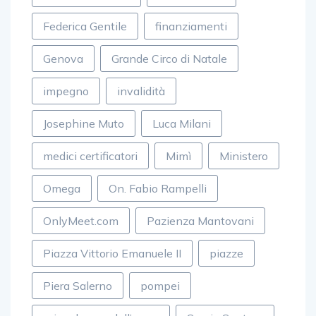
Federica Gentile
finanziamenti
Genova
Grande Circo di Natale
impegno
invalidità
Josephine Muto
Luca Milani
medici certificatori
Mimì
Ministero
Omega
On. Fabio Rampelli
OnlyMeet.com
Pazienza Mantovani
Piazza Vittorio Emanuele II
piazze
Piera Salerno
pompei