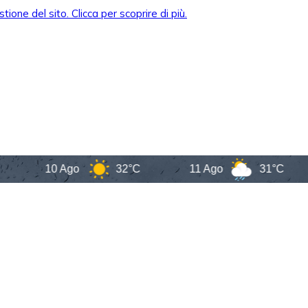
10 Ago
32°C
11 Ago
31°C