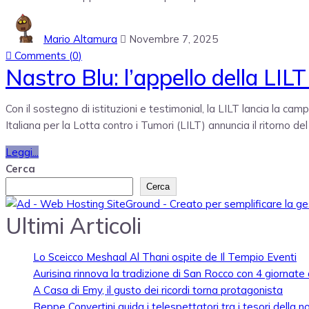
Mario Altamura
Novembre 7, 2025
Comments (
0
)
Nastro Blu: l’appello della LIL
Con il sostegno di istituzioni e testimonial, la LILT lancia la c
Italiana per la Lotta contro i Tumori (LILT) annuncia il ritorno
Leggi...
Cerca
Cerca
Ultimi Articoli
Lo Sceicco Meshaal Al Thani ospite de Il Tempio Eventi
Aurisina rinnova la tradizione di San Rocco con 4 giornate 
A Casa di Emy, il gusto dei ricordi torna protagonista
Beppe Convertini guida i telespettatori tra i tesori della n