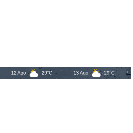
12 Ago
29°C
13 Ago
29°C