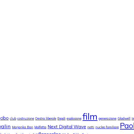
film
cibo
club
costruzione
Destra liberale
Egadi
esplosione
generazione
Gladwell
I
Pao
valin
Next Digital Wave
Marjanka Ban
Molfetta
notti
nucleo familiare