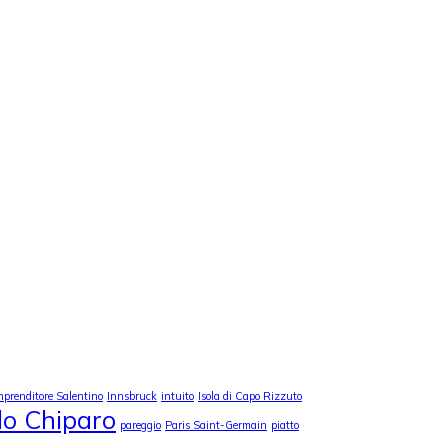
mprenditore Salentino
Innsbruck
intuito
Isola di Capo Rizzuto
lo Chiparo
pareggio
Paris Saint-Germain
piatto