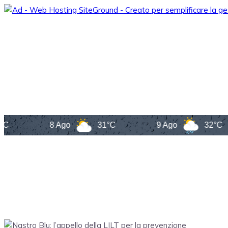
8 Ago
31°C
9 Ago
32°C