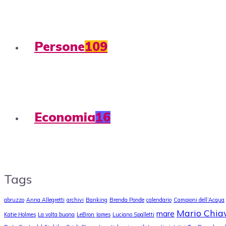
Persone
109
Economia
16
Tags
abruzzo
Anna Allegretti
archivi
Banking
Brenda Ponde
calendario
Campioni dell’Acqua
Mario Chia
mare
Katie Holmes
La volta buona
LeBron James
Luciano Spalletti