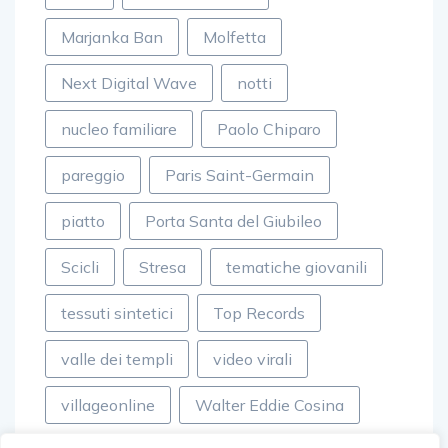
Marjanka Ban
Molfetta
Next Digital Wave
notti
nucleo familiare
Paolo Chiparo
pareggio
Paris Saint-Germain
piatto
Porta Santa del Giubileo
Scicli
Stresa
tematiche giovanili
tessuti sintetici
Top Records
valle dei templi
video virali
villageonline
Walter Eddie Cosina