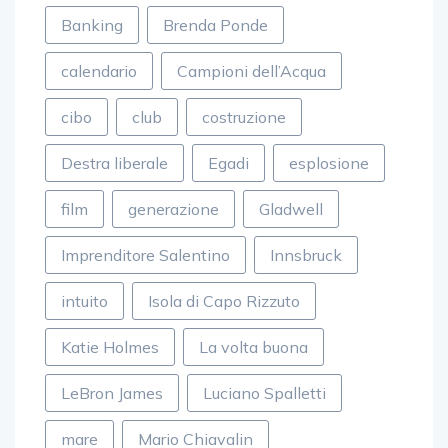
Banking
Brenda Ponde
calendario
Campioni dell’Acqua
cibo
club
costruzione
Destra liberale
Egadi
esplosione
film
generazione
Gladwell
Imprenditore Salentino
Innsbruck
intuito
Isola di Capo Rizzuto
Katie Holmes
La volta buona
LeBron James
Luciano Spalletti
mare
Mario Chiavalin