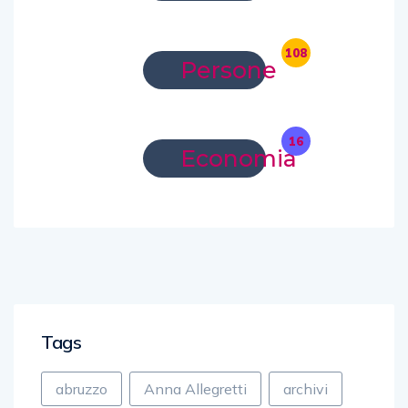
108
Persone
16
Economia
Tags
abruzzo
Anna Allegretti
archivi