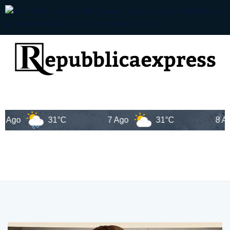
go
31°C
7 Ago
31°C
8 Ago