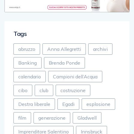
Tags
abruzzo
Anna Allegretti
archivi
Banking
Brenda Ponde
calendario
Campioni dell’Acqua
cibo
club
costruzione
Destra liberale
Egadi
esplosione
film
generazione
Gladwell
Imprenditore Salentino
Innsbruck