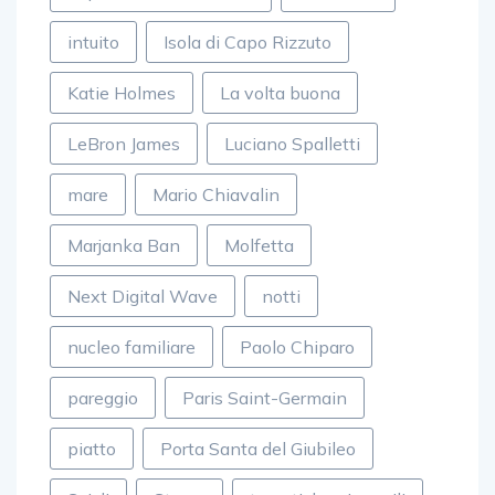
intuito
Isola di Capo Rizzuto
Katie Holmes
La volta buona
LeBron James
Luciano Spalletti
mare
Mario Chiavalin
Marjanka Ban
Molfetta
Next Digital Wave
notti
nucleo familiare
Paolo Chiparo
pareggio
Paris Saint-Germain
piatto
Porta Santa del Giubileo