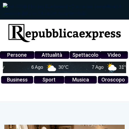
Persone
Attualità
Spettacolo
Video
6 Ago
30°C
7 Ago
31°C
Business
Sport
Musica
Oroscopo