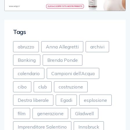
Tags
abruzzo
Anna Allegretti
archivi
Banking
Brenda Ponde
calendario
Campioni dell’Acqua
cibo
club
costruzione
Destra liberale
Egadi
esplosione
film
generazione
Gladwell
Imprenditore Salentino
Innsbruck