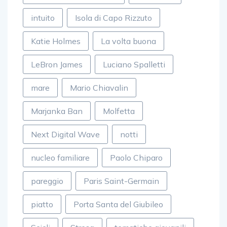
intuito
Isola di Capo Rizzuto
Katie Holmes
La volta buona
LeBron James
Luciano Spalletti
mare
Mario Chiavalin
Marjanka Ban
Molfetta
Next Digital Wave
notti
nucleo familiare
Paolo Chiparo
pareggio
Paris Saint-Germain
piatto
Porta Santa del Giubileo