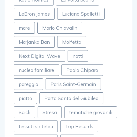
LeBron James
Luciano Spalletti
mare
Mario Chiavalin
Marjanka Ban
Molfetta
Next Digital Wave
notti
nucleo familiare
Paolo Chiparo
pareggio
Paris Saint-Germain
piatto
Porta Santa del Giubileo
Scicli
Stresa
tematiche giovanili
tessuti sintetici
Top Records