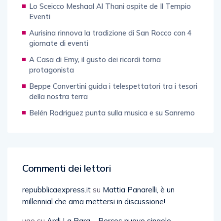
Lo Sceicco Meshaal Al Thani ospite de Il Tempio
Eventi
Aurisina rinnova la tradizione di San Rocco con 4
giornate di eventi
A Casa di Emy, il gusto dei ricordi torna
protagonista
Beppe Convertini guida i telespettatori tra i tesori
della nostra terra
Belén Rodriguez punta sulla musica e su Sanremo
Commenti dei lettori
repubblicaexpress.it
su
Mattia Panarelli, è un
millennial che ama mettersi in discussione!
ugo
su
Ardi La Para – Percos nuovo singolo