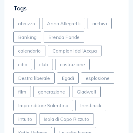
Tags
abruzzo
Anna Allegretti
archivi
Banking
Brenda Ponde
calendario
Campioni dell’Acqua
cibo
club
costruzione
Destra liberale
Egadi
esplosione
film
generazione
Gladwell
Imprenditore Salentino
Innsbruck
intuito
Isola di Capo Rizzuto
Katie Holmes
La volta buona