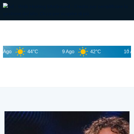
44°C
9 Ago
42°C
10 Ago