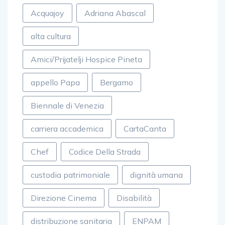
Acquajoy
Adriana Abascal
alta cultura
Amici/Prijatelji Hospice Pineta
appello Papa
Bergamo
Biennale di Venezia
carriera accademica
CartaCanta
Chef
Codice Della Strada
custodia patrimoniale
dignità umana
Direzione Cinema
Disabilità
distribuzione sanitaria
ENPAM