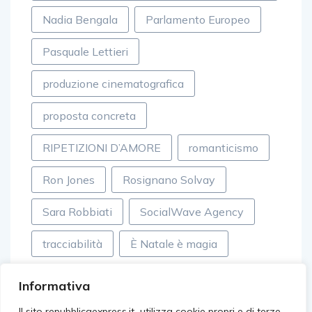
Nadia Bengala
Parlamento Europeo
Pasquale Lettieri
produzione cinematografica
proposta concreta
RIPETIZIONI D’AMORE
romanticismo
Ron Jones
Rosignano Solvay
Sara Robbiati
SocialWave Agency
tracciabilità
È Natale è magia
Informativa
Il sito repubblicaexpress.it utilizza cookie propri e di terze