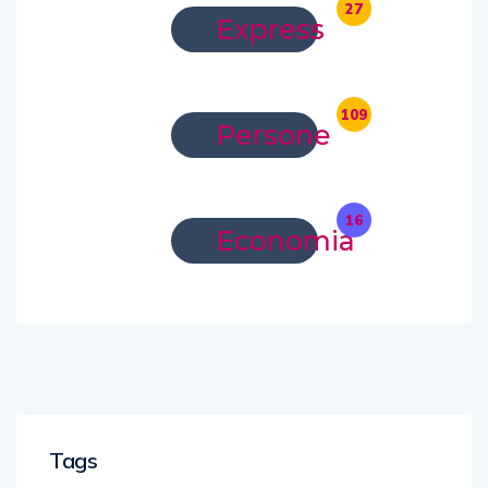
27
Express
109
Persone
16
Economia
Tags