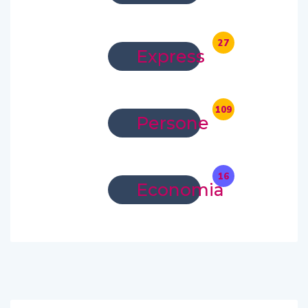
27
Express
109
Persone
16
Economia