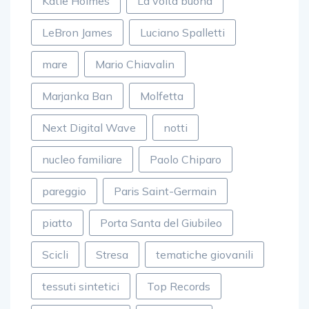
Katie Holmes
La volta buona
LeBron James
Luciano Spalletti
mare
Mario Chiavalin
Marjanka Ban
Molfetta
Next Digital Wave
notti
nucleo familiare
Paolo Chiparo
pareggio
Paris Saint-Germain
piatto
Porta Santa del Giubileo
Scicli
Stresa
tematiche giovanili
tessuti sintetici
Top Records