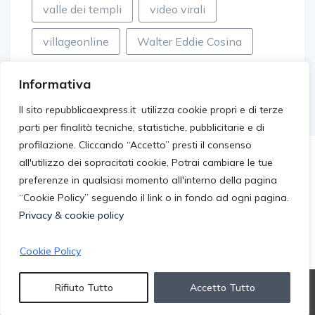
valle dei templi
video virali
villageonline
Walter Eddie Cosina
Informativa
Il sito repubblicaexpress.it utilizza cookie propri e di terze
parti per finalità tecniche, statistiche, pubblicitarie e di
profilazione. Cliccando “Accetto” presti il consenso
all'utilizzo dei sopracitati cookie, Potrai cambiare le tue
preferenze in qualsiasi momento all'interno della pagina
“Cookie Policy” seguendo il link o in fondo ad ogni pagina.
Privacy & cookie policy
Cookie Policy
© 2026 repubblicaexpress.it. All rights reserved.
Rifiuto Tutto
Accetto Tutto
Privacy Cookie Policy