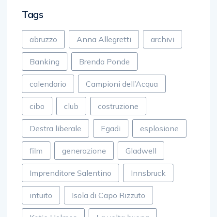
Tags
abruzzo
Anna Allegretti
archivi
Banking
Brenda Ponde
calendario
Campioni dell’Acqua
cibo
club
costruzione
Destra liberale
Egadi
esplosione
film
generazione
Gladwell
Imprenditore Salentino
Innsbruck
intuito
Isola di Capo Rizzuto