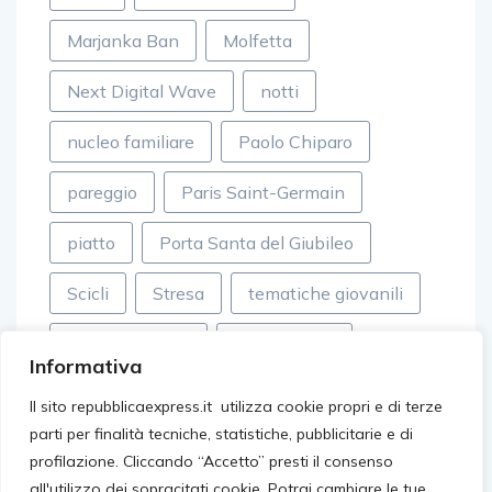
Marjanka Ban
Molfetta
Next Digital Wave
notti
nucleo familiare
Paolo Chiparo
pareggio
Paris Saint-Germain
piatto
Porta Santa del Giubileo
Scicli
Stresa
tematiche giovanili
tessuti sintetici
Top Records
Informativa
valle dei templi
video virali
Il sito repubblicaexpress.it utilizza cookie propri e di terze
parti per finalità tecniche, statistiche, pubblicitarie e di
villageonline
Walter Eddie Cosina
profilazione. Cliccando “Accetto” presti il consenso
all'utilizzo dei sopracitati cookie, Potrai cambiare le tue