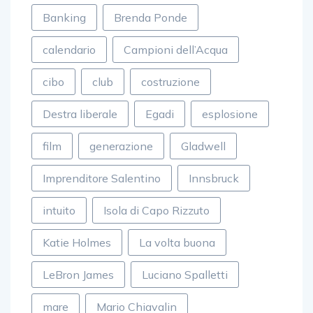
Banking
Brenda Ponde
calendario
Campioni dell’Acqua
cibo
club
costruzione
Destra liberale
Egadi
esplosione
film
generazione
Gladwell
Imprenditore Salentino
Innsbruck
intuito
Isola di Capo Rizzuto
Katie Holmes
La volta buona
LeBron James
Luciano Spalletti
mare
Mario Chiavalin