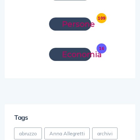
109
Persone
16
Economia
Tags
abruzzo
Anna Allegretti
archivi