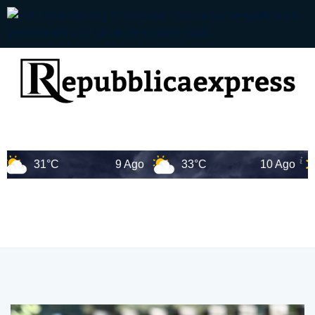
31°C
9 Ago
33°C
10 Ago