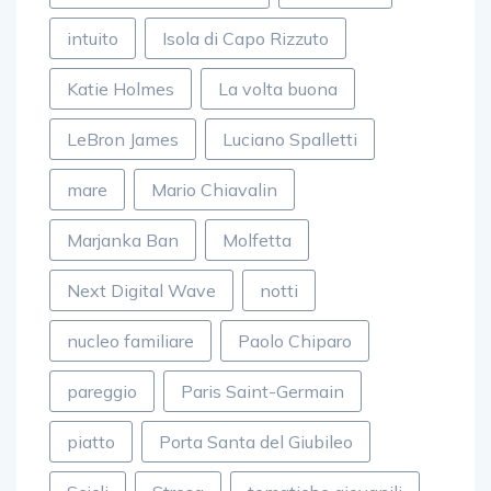
intuito
Isola di Capo Rizzuto
Katie Holmes
La volta buona
LeBron James
Luciano Spalletti
mare
Mario Chiavalin
Marjanka Ban
Molfetta
Next Digital Wave
notti
nucleo familiare
Paolo Chiparo
pareggio
Paris Saint-Germain
piatto
Porta Santa del Giubileo