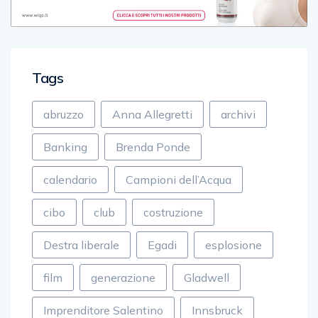
Tags
abruzzo
Anna Allegretti
archivi
Banking
Brenda Ponde
calendario
Campioni dell’Acqua
cibo
club
costruzione
Destra liberale
Egadi
esplosione
film
generazione
Gladwell
Imprenditore Salentino
Innsbruck