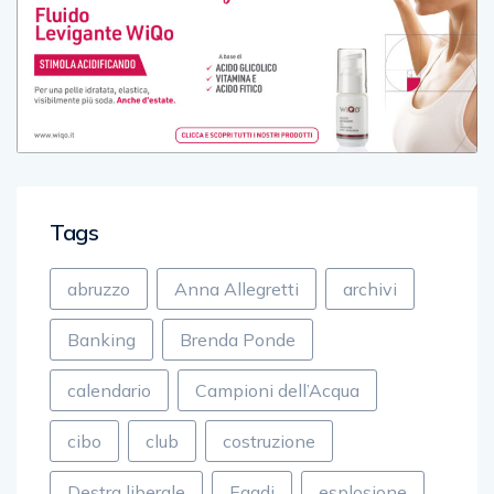
Tags
abruzzo
Anna Allegretti
archivi
Banking
Brenda Ponde
calendario
Campioni dell’Acqua
cibo
club
costruzione
Destra liberale
Egadi
esplosione