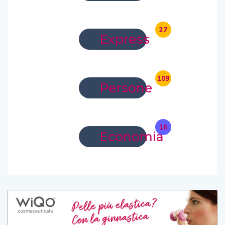
27
Express
109
Persone
16
Economia