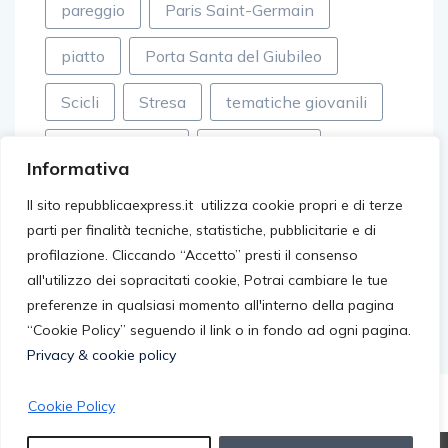
pareggio
Paris Saint-Germain
piatto
Porta Santa del Giubileo
Scicli
Stresa
tematiche giovanili
tessuti sintetici
Top Records
Informativa
valle dei templi
video virali
Il sito repubblicaexpress.it utilizza cookie propri e di terze
parti per finalità tecniche, statistiche, pubblicitarie e di
villageonline
Walter Eddie Cosina
profilazione. Cliccando “Accetto” presti il consenso
all'utilizzo dei sopracitati cookie, Potrai cambiare le tue
preferenze in qualsiasi momento all'interno della pagina
“Cookie Policy” seguendo il link o in fondo ad ogni pagina.
Privacy & cookie policy
Cookie Policy