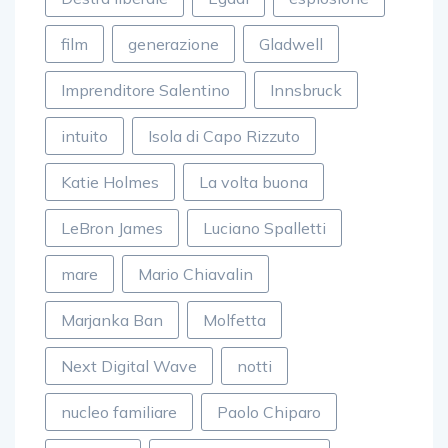
film
generazione
Gladwell
Imprenditore Salentino
Innsbruck
intuito
Isola di Capo Rizzuto
Katie Holmes
La volta buona
LeBron James
Luciano Spalletti
mare
Mario Chiavalin
Marjanka Ban
Molfetta
Next Digital Wave
notti
nucleo familiare
Paolo Chiparo