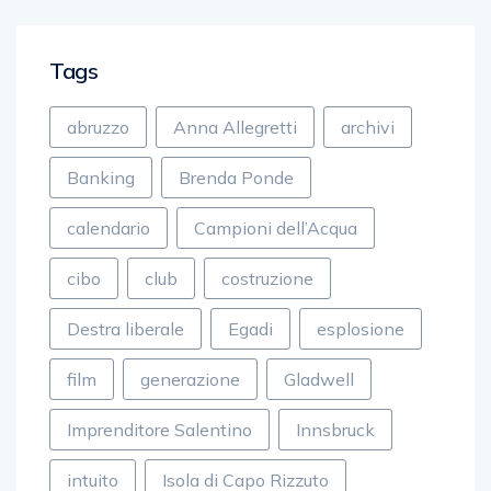
Tags
abruzzo
Anna Allegretti
archivi
Banking
Brenda Ponde
calendario
Campioni dell’Acqua
cibo
club
costruzione
Destra liberale
Egadi
esplosione
film
generazione
Gladwell
Imprenditore Salentino
Innsbruck
intuito
Isola di Capo Rizzuto