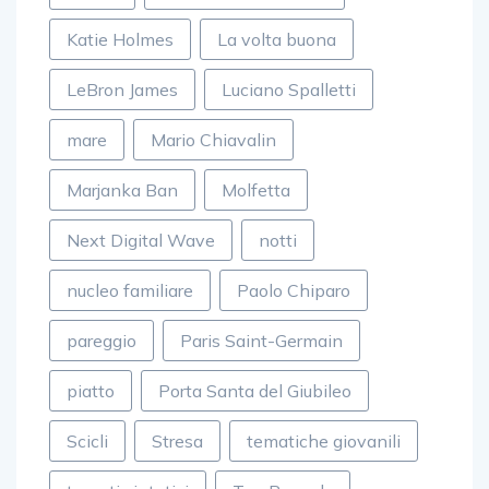
Katie Holmes
La volta buona
LeBron James
Luciano Spalletti
mare
Mario Chiavalin
Marjanka Ban
Molfetta
Next Digital Wave
notti
nucleo familiare
Paolo Chiparo
pareggio
Paris Saint-Germain
piatto
Porta Santa del Giubileo
Scicli
Stresa
tematiche giovanili