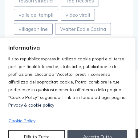
tessuti sintetici
Top Records
valle dei templi
video virali
villageonline
Walter Eddie Cosina
Informativa
Il sito repubblicaexpress.it utilizza cookie propri e di terze
parti per finalità tecniche, statistiche, pubblicitarie e di
profilazione. Cliccando “Accetto” presti il consenso
all'utilizzo dei sopracitati cookie, Potrai cambiare le tue
preferenze in qualsiasi momento all'interno della pagina
“Cookie Policy” seguendo il link o in fondo ad ogni pagina.
Privacy & cookie policy
Cookie Policy
© 2026 repubblicaexpress.it. All rights reserved.
Rifiuto Tutto
Accetto Tutto