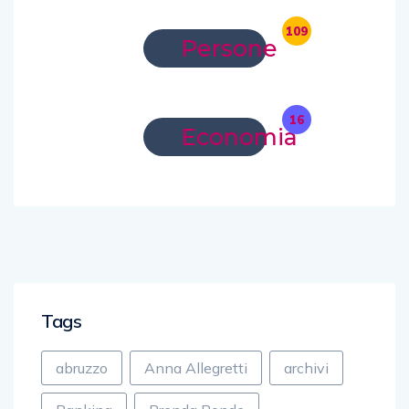
109
Persone
16
Economia
Tags
abruzzo
Anna Allegretti
archivi