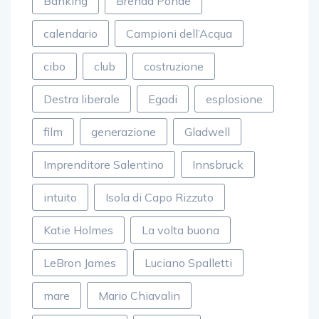
Banking
Brenda Ponde
calendario
Campioni dell’Acqua
cibo
club
costruzione
Destra liberale
Egadi
esplosione
film
generazione
Gladwell
Imprenditore Salentino
Innsbruck
intuito
Isola di Capo Rizzuto
Katie Holmes
La volta buona
LeBron James
Luciano Spalletti
mare
Mario Chiavalin