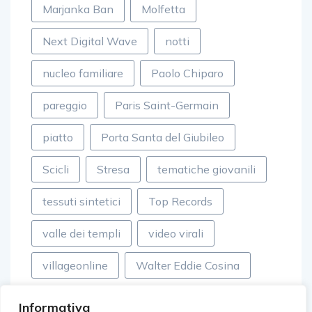
Marjanka Ban
Molfetta
Next Digital Wave
notti
nucleo familiare
Paolo Chiparo
pareggio
Paris Saint-Germain
piatto
Porta Santa del Giubileo
Scicli
Stresa
tematiche giovanili
tessuti sintetici
Top Records
valle dei templi
video virali
villageonline
Walter Eddie Cosina
Informativa