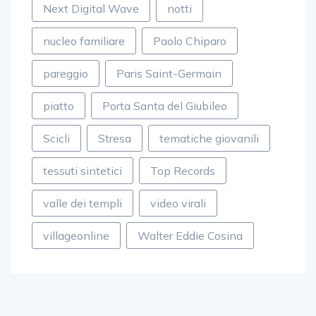
Next Digital Wave
notti
nucleo familiare
Paolo Chiparo
pareggio
Paris Saint-Germain
piatto
Porta Santa del Giubileo
Scicli
Stresa
tematiche giovanili
tessuti sintetici
Top Records
valle dei templi
video virali
villageonline
Walter Eddie Cosina