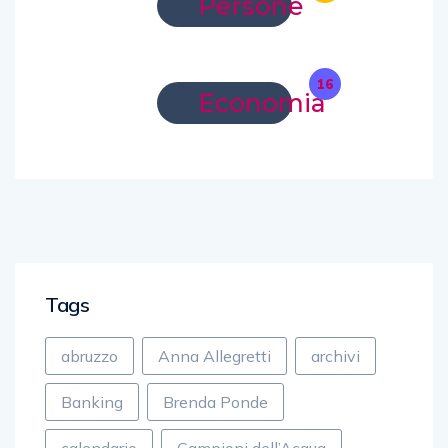
Persone
16
Economia
Tags
abruzzo
Anna Allegretti
archivi
Banking
Brenda Ponde