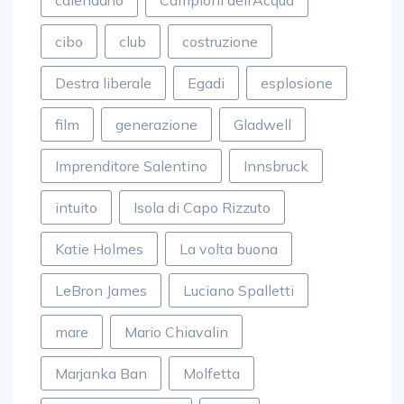
calendario
Campioni dell’Acqua
cibo
club
costruzione
Destra liberale
Egadi
esplosione
film
generazione
Gladwell
Imprenditore Salentino
Innsbruck
intuito
Isola di Capo Rizzuto
Katie Holmes
La volta buona
LeBron James
Luciano Spalletti
mare
Mario Chiavalin
Marjanka Ban
Molfetta