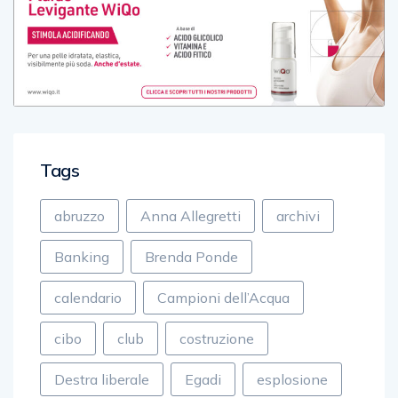
Tags
abruzzo
Anna Allegretti
archivi
Banking
Brenda Ponde
calendario
Campioni dell’Acqua
cibo
club
costruzione
Destra liberale
Egadi
esplosione