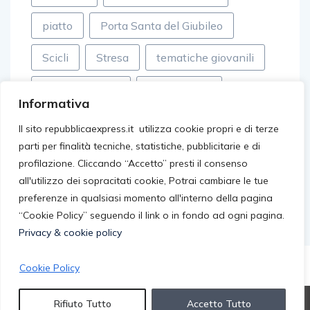
piatto
Porta Santa del Giubileo
Scicli
Stresa
tematiche giovanili
tessuti sintetici
Top Records
Informativa
valle dei templi
video virali
Il sito repubblicaexpress.it utilizza cookie propri e di terze
parti per finalità tecniche, statistiche, pubblicitarie e di
villageonline
Walter Eddie Cosina
profilazione. Cliccando “Accetto” presti il consenso
all'utilizzo dei sopracitati cookie, Potrai cambiare le tue
preferenze in qualsiasi momento all'interno della pagina
“Cookie Policy” seguendo il link o in fondo ad ogni pagina.
Privacy & cookie policy
Cookie Policy
© 2026 repubblicaexpress.it. All rights reserved.
Rifiuto Tutto
Accetto Tutto