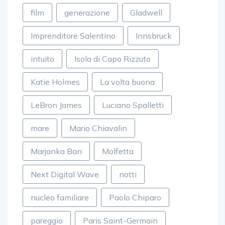
film
generazione
Gladwell
Imprenditore Salentino
Innsbruck
intuito
Isola di Capo Rizzuto
Katie Holmes
La volta buona
LeBron James
Luciano Spalletti
mare
Mario Chiavalin
Marjanka Ban
Molfetta
Next Digital Wave
notti
nucleo familiare
Paolo Chiparo
pareggio
Paris Saint-Germain