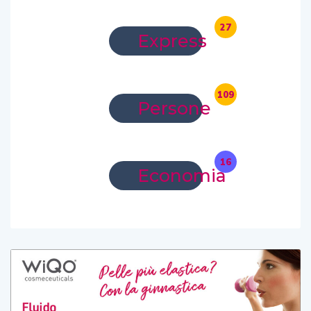
27
Express
109
Persone
16
Economia