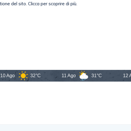
o
32°C
11 Ago
31°C
12 Ago