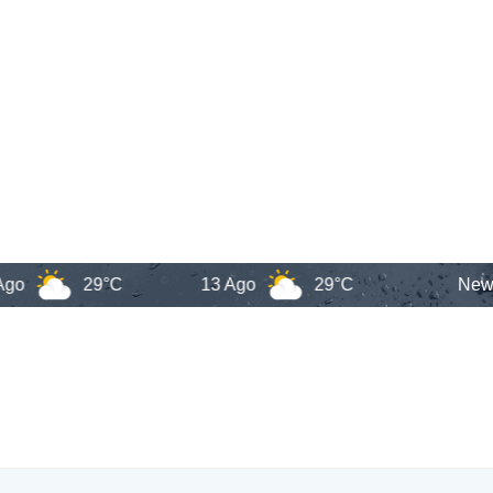
29°C
13 Ago
29°C
New York C