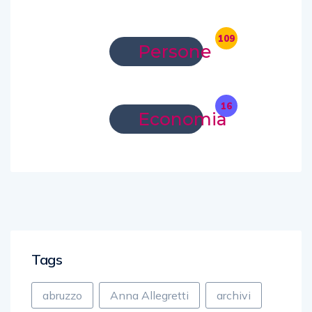
109
Persone
16
Economia
Tags
abruzzo
Anna Allegretti
archivi