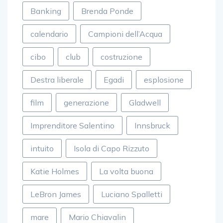
Banking
Brenda Ponde
calendario
Campioni dell’Acqua
cibo
club
costruzione
Destra liberale
Egadi
esplosione
film
generazione
Gladwell
Imprenditore Salentino
Innsbruck
intuito
Isola di Capo Rizzuto
Katie Holmes
La volta buona
LeBron James
Luciano Spalletti
mare
Mario Chiavalin