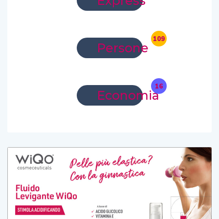
Express
109
Persone
16
Economia