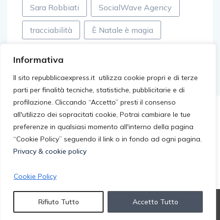
Sara Robbiati
SocialWave Agency
tracciabilità
È Natale è magia
Informativa
Il sito repubblicaexpress.it utilizza cookie propri e di terze
parti per finalità tecniche, statistiche, pubblicitarie e di
profilazione. Cliccando “Accetto” presti il consenso
all'utilizzo dei sopracitati cookie, Potrai cambiare le tue
preferenze in qualsiasi momento all'interno della pagina
“Cookie Policy” seguendo il link o in fondo ad ogni pagina.
Privacy & cookie policy
Cookie Policy
© 2026 repubblicaexpress.it. All rights reserved.
Rifiuto Tutto
Accetto Tutto
Privacy Cookie Policy