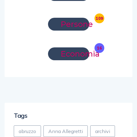
109
Persone
16
Economia
Tags
abruzzo
Anna Allegretti
archivi