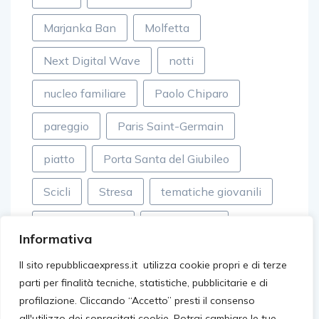
Marjanka Ban
Molfetta
Next Digital Wave
notti
nucleo familiare
Paolo Chiparo
pareggio
Paris Saint-Germain
piatto
Porta Santa del Giubileo
Scicli
Stresa
tematiche giovanili
tessuti sintetici
Top Records
Informativa
valle dei templi
video virali
Il sito repubblicaexpress.it utilizza cookie propri e di terze
parti per finalità tecniche, statistiche, pubblicitarie e di
villageonline
Walter Eddie Cosina
profilazione. Cliccando “Accetto” presti il consenso
all'utilizzo dei sopracitati cookie, Potrai cambiare le tue