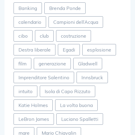
Banking
Brenda Ponde
calendario
Campioni dell’Acqua
cibo
club
costruzione
Destra liberale
Egadi
esplosione
film
generazione
Gladwell
Imprenditore Salentino
Innsbruck
intuito
Isola di Capo Rizzuto
Katie Holmes
La volta buona
LeBron James
Luciano Spalletti
mare
Mario Chiavalin