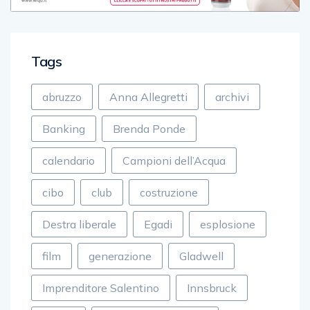
Tags
abruzzo
Anna Allegretti
archivi
Banking
Brenda Ponde
calendario
Campioni dell’Acqua
cibo
club
costruzione
Destra liberale
Egadi
esplosione
film
generazione
Gladwell
Imprenditore Salentino
Innsbruck