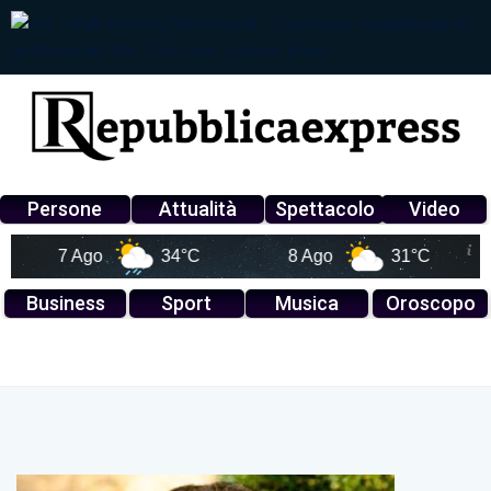
Persone
Attualità
Spettacolo
Video
7 Ago
34°C
8 Ago
31°C
Business
Sport
Musica
Oroscopo