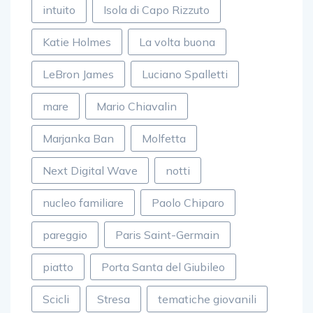
intuito
Isola di Capo Rizzuto
Katie Holmes
La volta buona
LeBron James
Luciano Spalletti
mare
Mario Chiavalin
Marjanka Ban
Molfetta
Next Digital Wave
notti
nucleo familiare
Paolo Chiparo
pareggio
Paris Saint-Germain
piatto
Porta Santa del Giubileo
Scicli
Stresa
tematiche giovanili