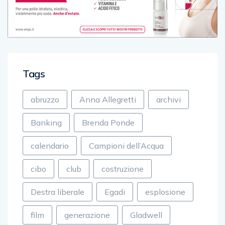
Tags
abruzzo
Anna Allegretti
archivi
Banking
Brenda Ponde
calendario
Campioni dell’Acqua
cibo
club
costruzione
Destra liberale
Egadi
esplosione
film
generazione
Gladwell