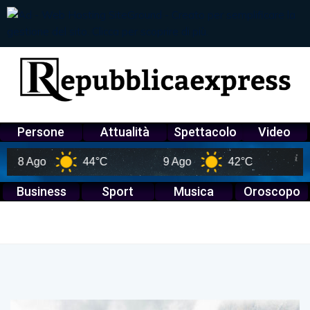
Persone
Attualità
Spettacolo
Video
8 Ago
44°C
9 Ago
42°C
10 A
Business
Sport
Musica
Oroscopo