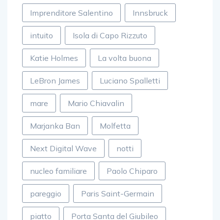
Imprenditore Salentino
Innsbruck
intuito
Isola di Capo Rizzuto
Katie Holmes
La volta buona
LeBron James
Luciano Spalletti
mare
Mario Chiavalin
Marjanka Ban
Molfetta
Next Digital Wave
notti
nucleo familiare
Paolo Chiparo
pareggio
Paris Saint-Germain
piatto
Porta Santa del Giubileo