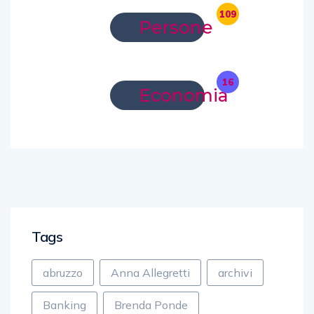
109
Persone
16
Economia
Tags
abruzzo
Anna Allegretti
archivi
Banking
Brenda Ponde