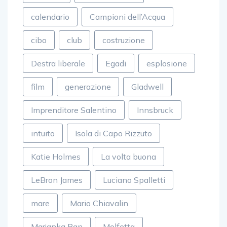
calendario
Campioni dell’Acqua
cibo
club
costruzione
Destra liberale
Egadi
esplosione
film
generazione
Gladwell
Imprenditore Salentino
Innsbruck
intuito
Isola di Capo Rizzuto
Katie Holmes
La volta buona
LeBron James
Luciano Spalletti
mare
Mario Chiavalin
Marjanka Ban
Molfetta