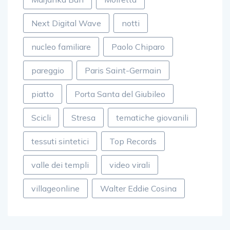
Next Digital Wave
notti
nucleo familiare
Paolo Chiparo
pareggio
Paris Saint-Germain
piatto
Porta Santa del Giubileo
Scicli
Stresa
tematiche giovanili
tessuti sintetici
Top Records
valle dei templi
video virali
villageonline
Walter Eddie Cosina