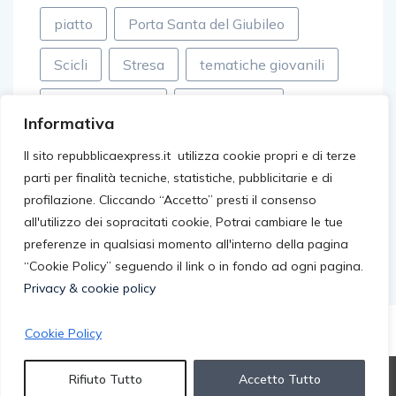
piatto
Porta Santa del Giubileo
Scicli
Stresa
tematiche giovanili
tessuti sintetici
Top Records
Informativa
valle dei templi
video virali
Il sito repubblicaexpress.it utilizza cookie propri e di terze
parti per finalità tecniche, statistiche, pubblicitarie e di
villageonline
Walter Eddie Cosina
profilazione. Cliccando “Accetto” presti il consenso
all'utilizzo dei sopracitati cookie, Potrai cambiare le tue
preferenze in qualsiasi momento all'interno della pagina
“Cookie Policy” seguendo il link o in fondo ad ogni pagina.
Privacy & cookie policy
Cookie Policy
© 2026 repubblicaexpress.it. All rights reserved.
Rifiuto Tutto
Accetto Tutto