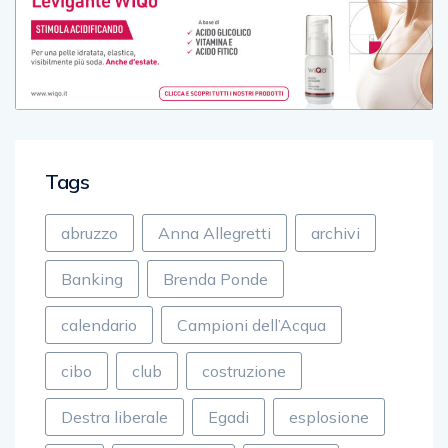
Tags
abruzzo
Anna Allegretti
archivi
Banking
Brenda Ponde
calendario
Campioni dell’Acqua
cibo
club
costruzione
Destra liberale
Egadi
esplosione