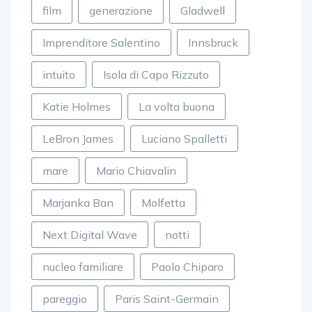
film
generazione
Gladwell
Imprenditore Salentino
Innsbruck
intuito
Isola di Capo Rizzuto
Katie Holmes
La volta buona
LeBron James
Luciano Spalletti
mare
Mario Chiavalin
Marjanka Ban
Molfetta
Next Digital Wave
notti
nucleo familiare
Paolo Chiparo
pareggio
Paris Saint-Germain