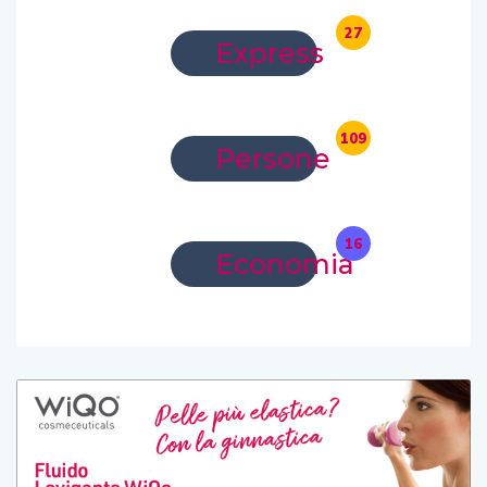
27
Express
109
Persone
16
Economia