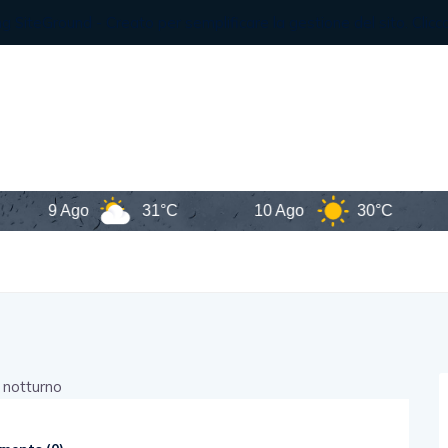
9 Ago
31°C
10 Ago
30°C
11 A