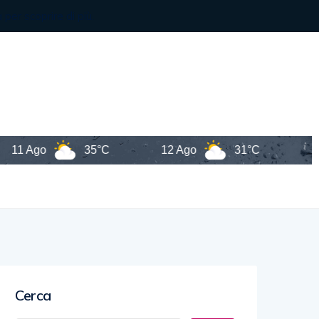
go
35°C
12 Ago
31°C
New Y
Cerca