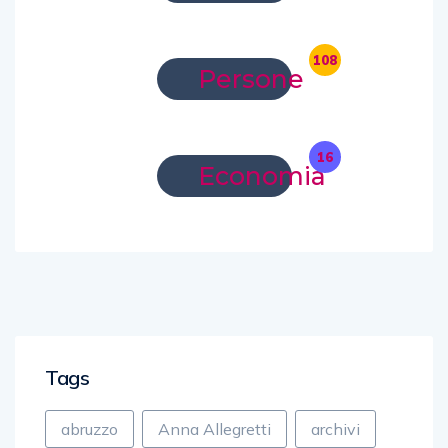
108
Persone
16
Economia
Tags
abruzzo
Anna Allegretti
archivi