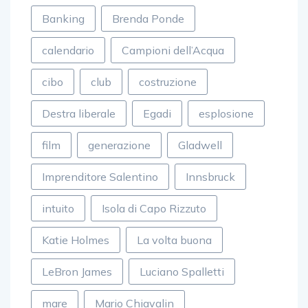
Banking
Brenda Ponde
calendario
Campioni dell’Acqua
cibo
club
costruzione
Destra liberale
Egadi
esplosione
film
generazione
Gladwell
Imprenditore Salentino
Innsbruck
intuito
Isola di Capo Rizzuto
Katie Holmes
La volta buona
LeBron James
Luciano Spalletti
mare
Mario Chiavalin