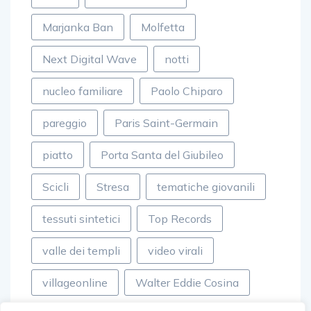
Marjanka Ban
Molfetta
Next Digital Wave
notti
nucleo familiare
Paolo Chiparo
pareggio
Paris Saint-Germain
piatto
Porta Santa del Giubileo
Scicli
Stresa
tematiche giovanili
tessuti sintetici
Top Records
valle dei templi
video virali
villageonline
Walter Eddie Cosina