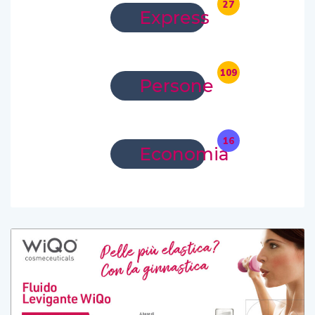
27
Express
109
Persone
16
Economia