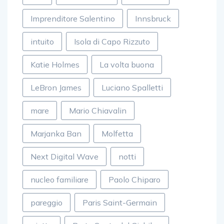
Imprenditore Salentino
Innsbruck
intuito
Isola di Capo Rizzuto
Katie Holmes
La volta buona
LeBron James
Luciano Spalletti
mare
Mario Chiavalin
Marjanka Ban
Molfetta
Next Digital Wave
notti
nucleo familiare
Paolo Chiparo
pareggio
Paris Saint-Germain