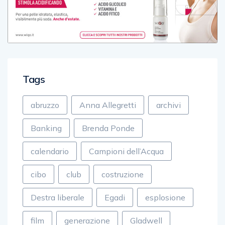
Tags
abruzzo
Anna Allegretti
archivi
Banking
Brenda Ponde
calendario
Campioni dell’Acqua
cibo
club
costruzione
Destra liberale
Egadi
esplosione
film
generazione
Gladwell