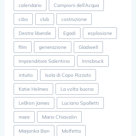
calendario
Campioni dell’Acqua
cibo
club
costruzione
Destra liberale
Egadi
esplosione
film
generazione
Gladwell
Imprenditore Salentino
Innsbruck
intuito
Isola di Capo Rizzuto
Katie Holmes
La volta buona
LeBron James
Luciano Spalletti
mare
Mario Chiavalin
Marjanka Ban
Molfetta