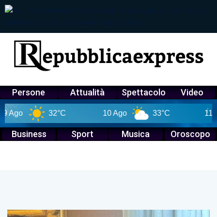
Persone
Attualità
Spettacolo
Video
32°C
10 Ago
33°C
11 Ago
Business
Sport
Musica
Oroscopo