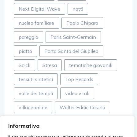
Next Digital Wave
notti
nucleo familiare
Paolo Chiparo
pareggio
Paris Saint-Germain
piatto
Porta Santa del Giubileo
Scicli
Stresa
tematiche giovanili
tessuti sintetici
Top Records
valle dei templi
video virali
villageonline
Walter Eddie Cosina
Informativa