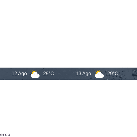
12 Ago
29°C
13 Ago
29°C
erca