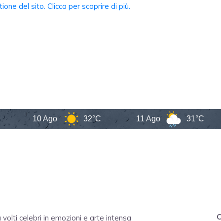
10 Ago
32°C
11 Ago
31°C
C