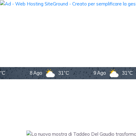
8 Ago
31°C
9 Ago
31°C