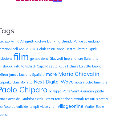
Tags
bruzzo
Anna Allegretti
archivi
Banking
Brenda Ponde
calendario
cibo
ampioni dell’Acqua
club
costruzione
Destra liberale
Egadi
film
splosione
generazione
Gladwell
Imprenditore Salentino
nnsbruck
intuito
Isola di Capo Rizzuto
Katie Holmes
La volta buona
Mario Chiavalin
mare
eBron James
Luciano Spalletti
Next Digital Wave
arjanka Ban
Molfetta
notti
nucleo familiare
Paolo Chiparo
pareggio
Paris Saint-Germain
piatto
orta Santa del Giubileo
Scicli
Stresa
tematiche giovanili
tessuti sintetici
villageonline
op Records
valle dei templi
video virali
Walter Eddie
osina