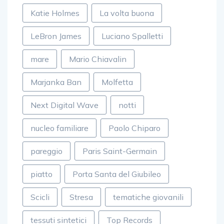
Katie Holmes
La volta buona
LeBron James
Luciano Spalletti
mare
Mario Chiavalin
Marjanka Ban
Molfetta
Next Digital Wave
notti
nucleo familiare
Paolo Chiparo
pareggio
Paris Saint-Germain
piatto
Porta Santa del Giubileo
Scicli
Stresa
tematiche giovanili
tessuti sintetici
Top Records