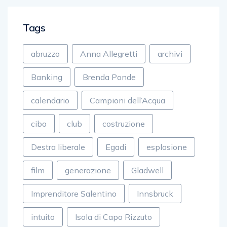
Tags
abruzzo
Anna Allegretti
archivi
Banking
Brenda Ponde
calendario
Campioni dell’Acqua
cibo
club
costruzione
Destra liberale
Egadi
esplosione
film
generazione
Gladwell
Imprenditore Salentino
Innsbruck
intuito
Isola di Capo Rizzuto