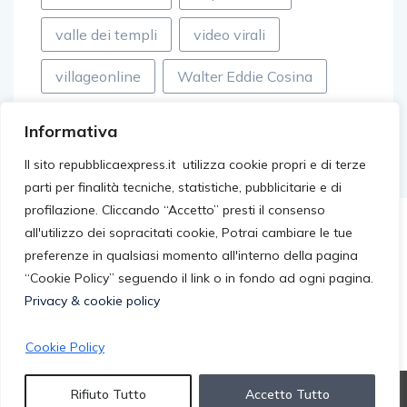
valle dei templi
video virali
villageonline
Walter Eddie Cosina
Informativa
Il sito repubblicaexpress.it utilizza cookie propri e di terze
parti per finalità tecniche, statistiche, pubblicitarie e di
profilazione. Cliccando “Accetto” presti il consenso
all'utilizzo dei sopracitati cookie, Potrai cambiare le tue
preferenze in qualsiasi momento all'interno della pagina
“Cookie Policy” seguendo il link o in fondo ad ogni pagina.
Privacy & cookie policy
Cookie Policy
© 2026 repubblicaexpress.it. All rights reserved.
Rifiuto Tutto
Accetto Tutto