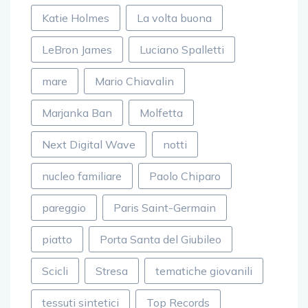
Katie Holmes
La volta buona
LeBron James
Luciano Spalletti
mare
Mario Chiavalin
Marjanka Ban
Molfetta
Next Digital Wave
notti
nucleo familiare
Paolo Chiparo
pareggio
Paris Saint-Germain
piatto
Porta Santa del Giubileo
Scicli
Stresa
tematiche giovanili
tessuti sintetici
Top Records