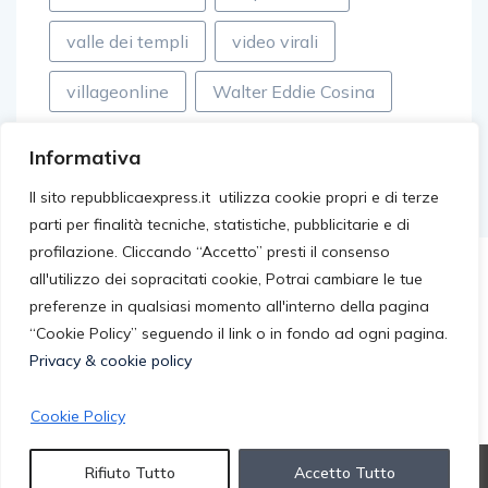
valle dei templi
video virali
villageonline
Walter Eddie Cosina
Informativa
Il sito repubblicaexpress.it utilizza cookie propri e di terze
parti per finalità tecniche, statistiche, pubblicitarie e di
profilazione. Cliccando “Accetto” presti il consenso
all'utilizzo dei sopracitati cookie, Potrai cambiare le tue
preferenze in qualsiasi momento all'interno della pagina
“Cookie Policy” seguendo il link o in fondo ad ogni pagina.
Privacy & cookie policy
Cookie Policy
© 2026 repubblicaexpress.it. All rights reserved.
Rifiuto Tutto
Accetto Tutto