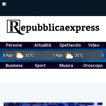
Persone
Attualità
Spettacolo
Video
Ago
31°C
7 Ago
31°C
8 Ago
Business
Sport
Musica
Oroscopo