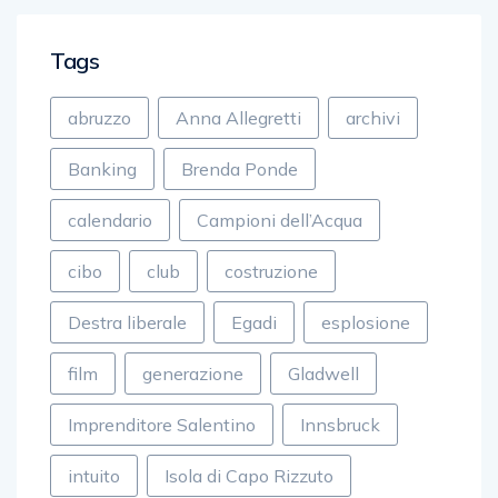
Tags
abruzzo
Anna Allegretti
archivi
Banking
Brenda Ponde
calendario
Campioni dell’Acqua
cibo
club
costruzione
Destra liberale
Egadi
esplosione
film
generazione
Gladwell
Imprenditore Salentino
Innsbruck
intuito
Isola di Capo Rizzuto