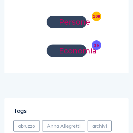
109
Persone
16
Economia
Tags
abruzzo
Anna Allegretti
archivi