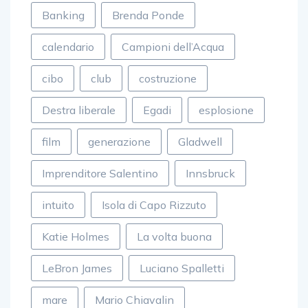
Banking
Brenda Ponde
calendario
Campioni dell’Acqua
cibo
club
costruzione
Destra liberale
Egadi
esplosione
film
generazione
Gladwell
Imprenditore Salentino
Innsbruck
intuito
Isola di Capo Rizzuto
Katie Holmes
La volta buona
LeBron James
Luciano Spalletti
mare
Mario Chiavalin