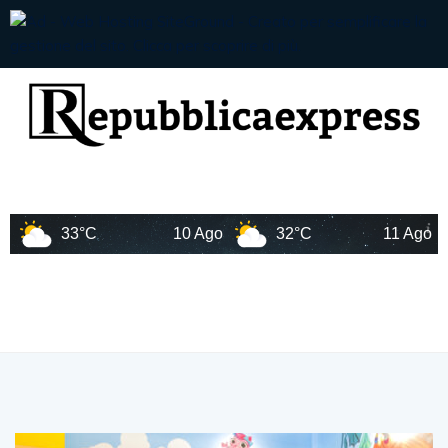
33°C
10 Ago
32°C
11 Ago