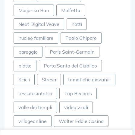
Marjanka Ban
Molfetta
Next Digital Wave
notti
nucleo familiare
Paolo Chiparo
pareggio
Paris Saint-Germain
piatto
Porta Santa del Giubileo
Scicli
Stresa
tematiche giovanili
tessuti sintetici
Top Records
valle dei templi
video virali
villageonline
Walter Eddie Cosina