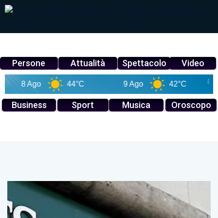
Persone
Attualità
Spettacolo
Video
8 Ago
44°C
9 Ago
42°C
10 
Business
Sport
Musica
Oroscopo