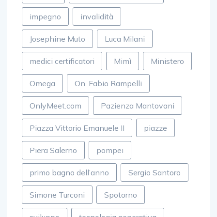
impegno
invalidità
Josephine Muto
Luca Milani
medici certificatori
Mimì
Ministero
Omega
On. Fabio Rampelli
OnlyMeet.com
Pazienza Mantovani
Piazza Vittorio Emanuele II
piazze
Piera Salerno
pompei
primo bagno dell’anno
Sergio Santoro
Simone Turconi
Spotorno