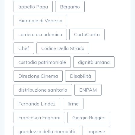
appello Papa
Bergamo
Biennale di Venezia
carriera accademica
CartaCanta
Chef
Codice Della Strada
custodia patrimoniale
dignità umana
Direzione Cinema
Disabilità
distribuzione sanitaria
ENPAM
Fernando Lindez
firme
Francesca Fagnani
Giorgio Ruggeri
grandezza della normalità
imprese